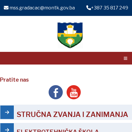
mss.gradacac@montk.gov.ba
+387 35 817 249
≡
Pratite nas
STRUČNA ZVANJA I ZANIMANJA
ELEKTROTEHNIČKA ŠKOLA