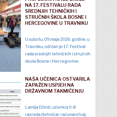
NA 17. FESTIVALU RADA
SREDNJIH TEHNIČKIH I
STRUČNIH ŠKOLA BOSNE I
HERCEGOVINE U TRAVNIKU
U subotu, 09.maja 2026. godine, u
Travniku, održan je 17. Festival
rada srednjih tehničkih i stručnih
škola Bosne i Hercegovine.
NAŠA UČENICA OSTVARILA
ZAPAŽEN USPJEH NA
DRŽAVNOM TAKMIČENJU
Lamija Džinić, učenica II-8
razreda (tehničar računarstva),