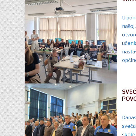
U pone
našoj 
otvore
učenic
nastav
općin
SVE
POV
Danas 
sveča
škole.