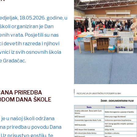
djeljak, 18.05.2026. godine, u
školi organiziran je Dan
nih vrata. Posjetili su nas
i devetih razreda i njihovi
nici iz svih osnovnih škola
e Gradačac.
ČANA PRIREDBA
ODOM DANA ŠKOLE
je u našoj školi održana
na priredba u povodu Dana
 Uz prisustvo gostiju, te