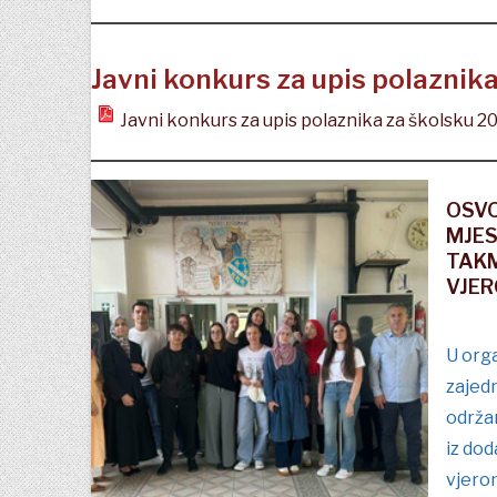
Javni konkurs za upis polaznik
Javni konkurs za upis polaznika za školsku 
OSVO
MJE
TAKM
VJE
U orga
zajedn
održa
iz dod
vjero