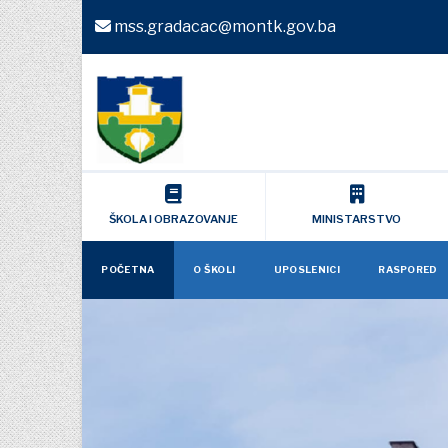
mss.gradacac@montk.gov.ba
ŠKOLA I OBRAZOVANJE
MINISTARSTVO
POČETNA
O ŠKOLI
UPOSLENICI
RASPORED