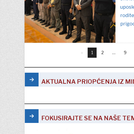
uposl
rodite
prigo
1
2
9
AKTUALNA PRIOPĆENJA IZ M
FOKUSIRAJTE SE NA NAŠE TE