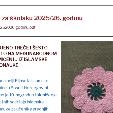
a za školsku 2025/26. godinu
20252026 godinu.pdf
JENO TREĆE I ŠESTO
STO NA MEĐUNARODNOM
IČENJU IZ ISLAMSKE
RONAUKE
nizaciji Rijaseta Islamske
ice u Bosni i Hercegovini
no je 10. nagradno takmičenje
atnih sadržaja Islamske
nauke za učenike srednjih