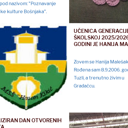
 pod nazivom: "Poznavanje
ske kulture Bošnjaka".
UČENICA GENERACIJ
ŠKOLSKOJ 2025/2026
GODINI JE HANIJA M
Zovem se Hanija Malešak
Rođena sam 8.9.2006. go
Tuzli, a trenutno živim u
Gradačcu.
IZIRAN DAN OTVORENIH
TA