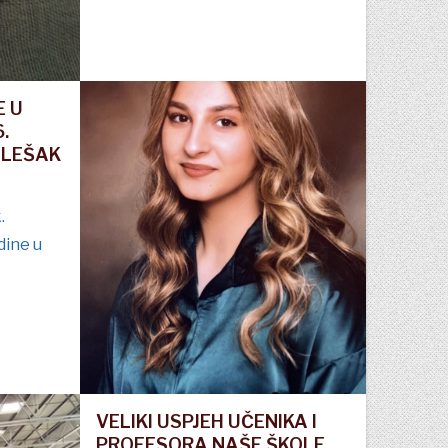
E U
.
ALEŠAK
.
dine u
VELIKI USPJEH UČENIKA I
PROFESORA NAŠE ŠKOLE