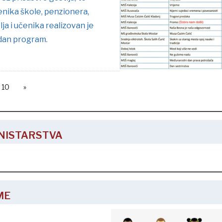
enika škole, penzionera,
lja i učenika realizovan je
dan program.
10
INISTARSTVA
ME