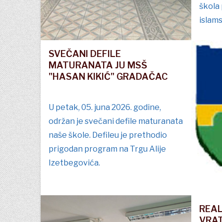
škola
islam
SVEČANI DEFILE
MATURANATA JU MSŠ
"HASAN KIKIĆ" GRADAČAC
U petak, 05. juna 2026. godine,
održan je svečani defile maturanata
naše škole. Defileu je prethodio
prigodan program na Trgu Alije
Izetbegovića.
REAL
VRA